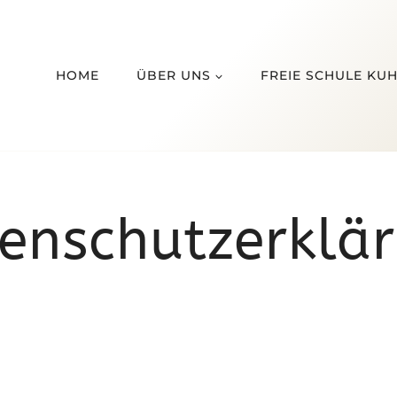
HOME
ÜBER UNS
FREIE SCHULE KU
enschutzerklä